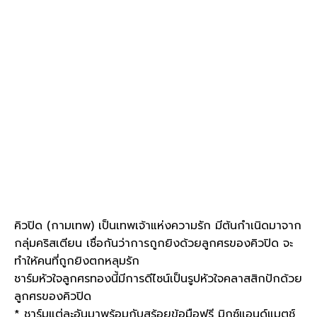
SELECT LENGTH (เลือกความยาวสร้อยข้อมือ)
11CM
13CM
15CM
17CM
19CM
จำนวน
เพิ่มในรถเข็น
คิวปิด (กามเทพ) เป็นเทพเจ้าแห่งความรัก มีต้นกำเนิดมาจาก
กลุ่มคริสเตียน เชื่อกันว่าการถูกยิงด้วยลูกศรของคิวปิด จะ
ทำให้คนที่ถูกยิงตกหลุมรัก
ชาร์มหัวใจลูกศรทองนี้มีการดีไซน์เป็นรูปหัวใจคลาสสิกปักด้วย
ลูกศรของคิวปิด
* ชาร์มแต่ละอันมาพร้อมกับสร้อยข้อมือฟรี มิกซ์แอนด์แมตช์