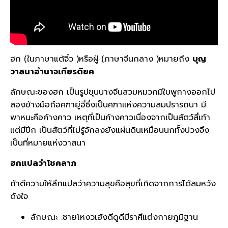
ฮก
(
ในภาษาแต้จิ๋ว
)
หรือ
ฝู่
(
ภาษาจีนกลาง
)
หมายถึง
บุญ
วาสนา
อำนาจ
เกียรติยศ
ลักษณะของฮก
เป็นรูปขุนนางจีนสวมหมวก
มีใบพูกางออกไป
สองข้าง
มือถือคฑายู่อี่
ซึ่งเป็นคฑาแห่งความสมปรารถนา
มี
พาหนะ
คือ
ค้างคาว
เหตุที่เป็นค้างคาวเนื่องจากเป็นสัตว์สึ่เท้า
แต่มีปีก
เป็นสัตว์ที่ไม่รู้จักลงยังแผ่นดิน
เหมือนนกทั้งปวง
จึง
เป็นที่หมายแห่งวาสนา
ฮก
แปลว่า
โชคลาภ
ถ้าตีความให้ลึก
แปลว่า
ความสุข
คือสุขที่เกิดจากการได้สมหวัง
ดังใจ
ลักษณะ
:
ชายโหงวเฮ้งดี
ดูดีมีราศี
แต่งกายภูมิฐาน