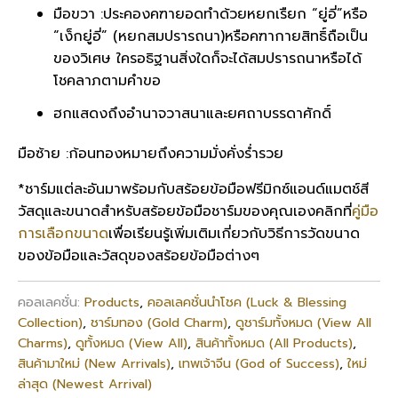
มือขวา
:
ประคองคฑา
ยอดทำด้วยหยก
เรืยก
“
ยู่อี่
”
หรือ
“
เง็กยู่อี่
” (
หยกสมปรารถนา
)
หรือ
คฑากายสิทธิ์
ถือเป็น
ของวิเศษ
ใครอธิฐานสิ่งใด
ก็จะได้สมปรารถนาหรือได้
โชคลาภตามคำขอ
ฮก
แสดงถึงอำนาจ
วาสนา
และยศถาบรรดาศักดิ์
มือซ้าย
:
ก้อนทอง
หมายถึง
ความมั่งคั่งร่ำรวย
*
ชาร์มแต่ละอันมาพร้อมกับสร้อยข้อมือฟรี
มิกซ์แอนด์แมตช์
สี
วัสดุ
และขนาดสำหรับสร้อยข้อมือชาร์มของคุณเอง
คลิกที่
คู่มือ
การเลือกขนาด
เพื่อเรียนรู้เพิ่มเติมเกี่ยวกับวิธีการวัดขนาด
ของข้อมือและวัสดุของสร้อยข้อมือต่างๆ
คอลเลคชั่น:
Products
,
คอลเลคชั่นนำโชค (Luck & Blessing
Collection)
,
ชาร์มทอง (Gold Charm)
,
ดูชาร์มทั้งหมด (View All
Charms)
,
ดูทั้งหมด (View All)
,
สินค้าทั้งหมด (All Products)
,
สินค้ามาใหม่ (New Arrivals)
,
เทพเจ้าจีน (God of Success)
,
ใหม่
ล่าสุด (Newest Arrival)